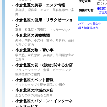
主な産業
ほうれ
小倉北区の美容・エステ情報
中間市
美容院、理容室、エステ、美容整形のご案
隣接市町村
-
方城
内
小倉北区の健康・リラクゼーショ
相互リンク募集中
ン
職人情報倶楽部
薬局、整体院・石膏院、マッサージなど
小倉北区の医療機関
外科、内科、小児科、歯科、耳鼻科、産婦
人科のご案内
小倉北区の塾・習い事
学習塾、家庭教師、英会話、外国語教室の
ご案内
小倉北区の花・植物に関するお店
フラワーショップ、盆栽、ガーデニング、
観葉植物のご案内
小倉北区のペット情報
ペットショップや動物病院のご紹介
小倉北区の地域のお店
あなたの街のお店をご案内
小倉北区のパソコン・インターネ
ットサービス