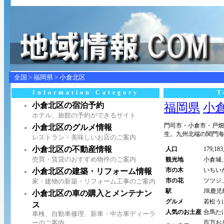
全国
>
福岡県
>
小倉北区
Information Category
T
小倉北区の宿泊予約
福岡県
小倉北
ホテル、旅館の予約ができるサイト
門司市・小倉市・戸畑
小倉北区のグルメ情報
生。九州北端の関門海
レストラン・美味しいお店のご案内
小倉北区の不動産情報
人口
179,18
売買・賃貸のおすすめ物件のご案内
観光地
小倉城
市の木
いちい
小倉北区の建築・リフォーム情報
市の花
ツツジ
家・建物の新築・リフォーム工事のご案内
駅
JR鹿
小倉北区の車の購入とメンテナン
グルメ
若松う
ス
人気のお土産
合馬た
車検、自動車修理、新車・中古車ディーラ
ーのご案内
百万お